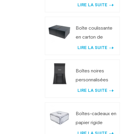
noire classique
LIRE LA SUITE
avec logo
personnalisé
Boîte coulissante
en carton de
papier texturé
LIRE LA SUITE
Premium pour
Emballage de
Boîtes noires
parfum
personnalisées
LOGO blanches
LIRE LA SUITE
pliables avec
couvercles
Boîtes-cadeaux en
magnétiques
papier rigide
pliable blanc avec
LIRE LA SUITE