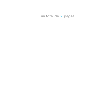
spécial noir papier. sa texture
est très spéciale à faire
emballage de produit plus
un total de
2
pages
exceptionnel.