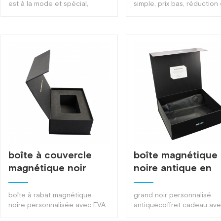
ruban
avec la boîte de
est à la mode et spécial,
simple, prix bas, réduction
convient à divers produits haut
frais de port, adaptée à
fermeture
de gamme, à l'emballage de
l'emballage de toutes sort
magnétique
produit de haute technologie,
de vêtements ou de
à la décoration en ruban
chaussures展开收起展开收
mettant en valeur les
performances de cadeau du
produit展开收起展开收起
boîte à couvercle
boîte magnétique
magnétique noir
noire antique en
avec EVA mousse
forme de livre
boîte à rabat magnétique
grand noir personnalisé
noire personnalisée avec EVA
antiquecoffret cadeau av
rembourrage en mousse,
fermeture magnétique av