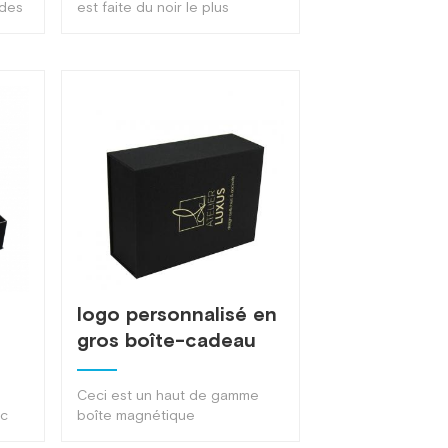
noire pliable en gros
 des
est faite du noir le plus
classique, avec un logo
es
argenté chaud sur la surface,
ce qui rend la boîte plus
起
belle.Un service personnalisé
peut être fait展开收起展开收起
logo personnalisé en
gros boîte-cadeau
de fermeture
magnétique noire
Ceci est un haut de gamme
ec
boîte magnétique
ec
noirepersonnalisé avec visage