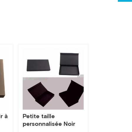
19924
r à
Petite taille
personnalisée Noir
Non-Logo boîte de