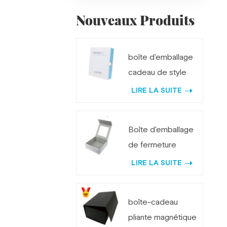
Nouveaux Produits
boîte d'emballage
cadeau de style
livre personnalisé
LIRE LA SUITE
avec serrure en
métal
Boîte d'emballage
de fermeture
magnétique pliante
LIRE LA SUITE
avec miroir
boîte-cadeau
pliante magnétique