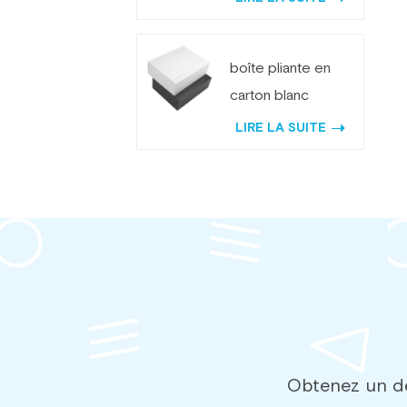
logo personnalisé
avec aimant
boîte pliante en
carton blanc
personnalisée
LIRE LA SUITE
avec aimant
Obtenez un de