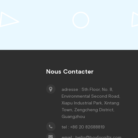
Nous Contacter
adresse : 5th Floor, No. 8,
Environmental Second Road,
Xiapu Industrial Park, Xintang
Town, Zengcheng District,
Guangzhou
tel : +86 20 82688819
email : hello@boxforgifts.com