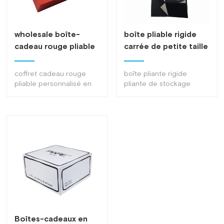
personnalisé uv carré
complète.Finition de
plat coffrets cadeaux en
stratification mate, logo
gros. hotsale prix usine
estampage de feuille d'or
wholesale boîte-
boîte pliable rigide
couvercle magnétique
avec fermeture
cadeau rouge pliable
carrée de petite taille
vêtements personnalisés
magnétique logo
personnalisée avec
boîte en carton de
personnalisé romantique
papier callapsible, logo
et festival estampage
des boîtes en carton
coffret cadeau rouge
boîte pliante rigide
personnalisé uv carré
doré à chaud avec boîte
rigides pliables en
pliable personnalisé en
pliante de stockage
plat coffrets cadeaux en
d'emballage pliable de
ruban
gros avec ruban boîtes
d'impression de citrouille
gros.
couleur spot d'impression
en carton rigide pliable:
pleine couleur noire
complète.Finition de
boîte d'emballage de
personnalisée avec
stratification mate, logo
mariage festive rouge,
fermeture magnétique.
estampage de feuille d'or
belle et généreuse
avec fermeture
apparence, pliable pour
magnétique logo
économiser de l'espace
personnalisé romantique
de transport, réutilisable,
et festival estampage
convient à divers coffrets
doré à chaud avec boîte
cadeaux展开收起展开收起
d'emballage pliable de
couleur spot d'impression
complète.Finition de
Boîtes-cadeaux en
stratification mate, logo