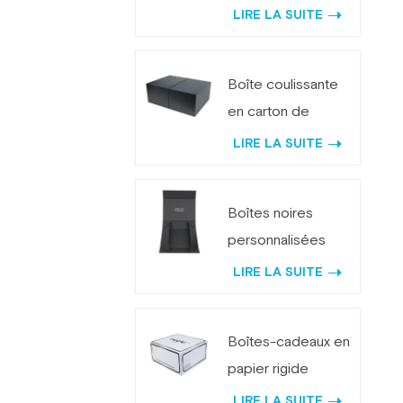
noire classique
LIRE LA SUITE
avec logo
personnalisé
Boîte coulissante
en carton de
papier texturé
LIRE LA SUITE
Premium pour
Emballage de
Boîtes noires
parfum
personnalisées
LOGO blanches
LIRE LA SUITE
pliables avec
couvercles
Boîtes-cadeaux en
magnétiques
papier rigide
pliable blanc avec
LIRE LA SUITE