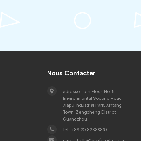
Nous Contacter
adresse : 5th Floor, No. 8,
Environmental Second Road,
Xiapu Industrial Park, Xintang
Town, Zengcheng District,
Guangzhou
tel : +86 20 82688819
email : hello@boxforgifts.com