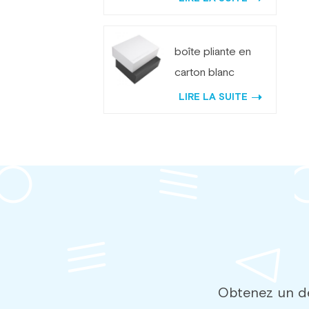
logo personnalisé
avec aimant
boîte pliante en
carton blanc
personnalisée
LIRE LA SUITE
avec aimant
Obtenez un de