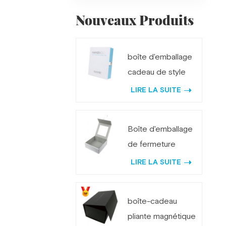
Nouveaux Produits
boîte d'emballage
cadeau de style
livre personnalisé
LIRE LA SUITE
avec serrure en
métal
Boîte d'emballage
de fermeture
magnétique pliante
LIRE LA SUITE
avec miroir
boîte-cadeau
pliante magnétique